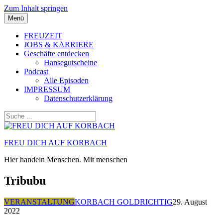
Zum Inhalt springen
Menü
FREUZEIT
JOBS & KARRIERE
Geschäfte entdecken
Hansegutscheine
Podcast
Alle Episoden
IMPRESSUM
Datenschutzerklärung
FREU DICH AUF KORBACH
Hier handeln Menschen. Mit menschen
Tribubu
VERANSTALTUNG
KORBACH GOLDRICHTIG
29. August
2022