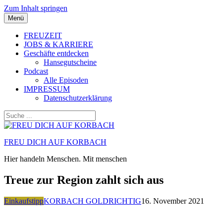
Zum Inhalt springen
Menü
FREUZEIT
JOBS & KARRIERE
Geschäfte entdecken
Hansegutscheine
Podcast
Alle Episoden
IMPRESSUM
Datenschutzerklärung
FREU DICH AUF KORBACH
Hier handeln Menschen. Mit menschen
Treue zur Region zahlt sich aus
Einkaufstipp
KORBACH GOLDRICHTIG
16. November 2021