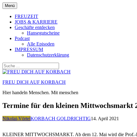
Zum
Menü
Inhalt
springen
FREUZEIT
JOBS & KARRIERE
Geschäfte entdecken
Hansegutscheine
Podcast
Alle Episoden
IMPRESSUM
Datenschutzerklärung
FREU DICH AUF KORBACH
Hier handeln Menschen. Mit menschen
Termine für den kleinen Mittwochsmarkt 
Nikolai-Vörtel
KORBACH GOLDRICHTIG
14. April 2021
KLEINER MITTWOCHSMARKT. Ab dem 12. Mai wird die Prof.-Bier-Str