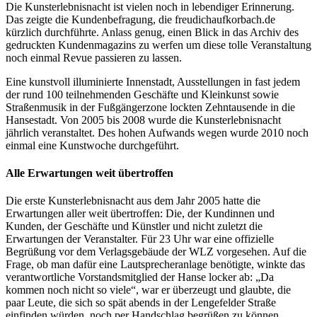
Die Kunsterlebnisnacht ist vielen noch in lebendiger Erinnerung.
Das zeigte die Kundenbefragung, die freudichaufkorbach.de
kürzlich durchführte. Anlass genug, einen Blick in das Archiv des
gedruckten Kundenmagazins zu werfen um diese tolle Veranstaltung
noch einmal Revue passieren zu lassen.
Eine kunstvoll illuminierte Innenstadt, Ausstellungen in fast jedem
der rund 100 teilnehmenden Geschäfte und Kleinkunst sowie
Straßenmusik in der Fußgängerzone lockten Zehntausende in die
Hansestadt. Von 2005 bis 2008 wurde die Kunsterlebnisnacht
jährlich veranstaltet. Des hohen Aufwands wegen wurde 2010 noch
einmal eine Kunstwoche durchgeführt.
Alle Erwartungen weit übertroffen
Die erste Kunsterlebnisnacht aus dem Jahr 2005 hatte die
Erwartungen aller weit übertroffen: Die, der Kundinnen und
Kunden, der Geschäfte und Künstler und nicht zuletzt die
Erwartungen der Veranstalter. Für 23 Uhr war eine offizielle
Begrüßung vor dem Verlagsgebäude der WLZ vorgesehen. Auf die
Frage, ob man dafür eine Lautsprecheranlage benötigte, winkte das
verantwortliche Vorstandsmitglied der Hanse locker ab: „Da
kommen noch nicht so viele“, war er überzeugt und glaubte, die
paar Leute, die sich so spät abends in der Lengefelder Straße
einfinden würden, noch per Handschlag begrüßen zu können.