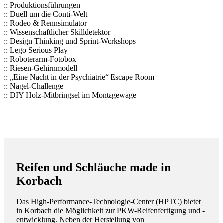
:: Produktionsführungen
:: Duell um die Conti-Welt
:: Rodeo & Rennsimulator
:: Wissenschaftlicher Skilldetektor
:: Design Thinking und Sprint-Workshops
:: Lego Serious Play
:: Roboterarm-Fotobox
:: Riesen-Gehirnmodell
:: „Eine Nacht in der Psychiatrie“ Escape Room
:: Nagel-Challenge
:: DIY Holz-Mitbringsel im Montagewage
Reifen
und Schläuche made in
Korbach
Das High-Performance-Technologie-Center (HPTC) bietet
in Korbach die Möglichkeit zur PKW-Reifenfertigung und -
entwicklung. Neben der Herstellung von