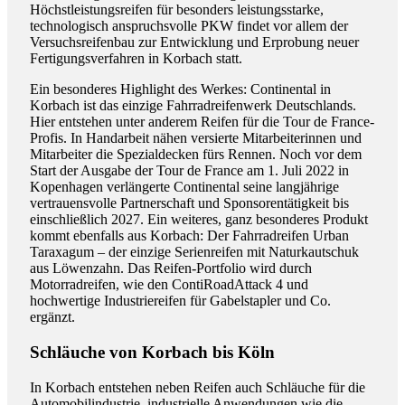
Höchstleistungsreifen für besonders leistungsstarke,
technologisch anspruchsvolle PKW findet vor allem der
Versuchsreifenbau zur Entwicklung und Erprobung neuer
Fertigungsverfahren in Korbach statt.
Ein besonderes Highlight des Werkes: Continental in
Korbach ist das einzige Fahrradreifenwerk Deutschlands.
Hier entstehen unter anderem Reifen für die Tour de France-
Profis. In Handarbeit nähen versierte Mitarbeiterinnen und
Mitarbeiter die Spezialdecken fürs Rennen. Noch vor dem
Start der Ausgabe der Tour de France am 1. Juli 2022 in
Kopenhagen verlängerte Continental seine langjährige
vertrauensvolle Partnerschaft und Sponsorentätigkeit bis
einschließlich 2027. Ein weiteres, ganz besonderes Produkt
kommt ebenfalls aus Korbach: Der Fahrradreifen Urban
Taraxagum – der einzige Serienreifen mit Naturkautschuk
aus Löwenzahn. Das Reifen-Portfolio wird durch
Motorradreifen, wie den ContiRoadAttack 4 und
hochwertige Industriereifen für Gabelstapler und Co.
ergänzt.
Schläuche von Korbach bis Köln
In Korbach entstehen neben Reifen auch Schläuche für die
Automobilindustrie, industrielle Anwendungen wie die