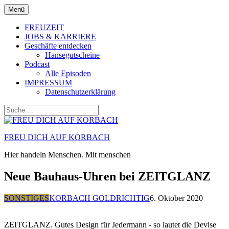
Zum
Menü
Inhalt
springen
FREUZEIT
JOBS & KARRIERE
Geschäfte entdecken
Hansegutscheine
Podcast
Alle Episoden
IMPRESSUM
Datenschutzerklärung
FREU DICH AUF KORBACH
Hier handeln Menschen. Mit menschen
Neue Bauhaus-Uhren bei ZEITGLANZ
SONSTIGES
KORBACH GOLDRICHTIG
6. Oktober 2020
ZEITGLANZ. Gutes Design für Jedermann - so lautet die Devise