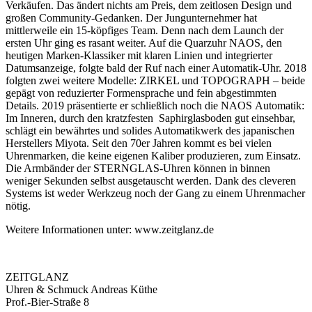
Verkäufen. Das ändert nichts am Preis, dem zeitlosen Design und
großen Community-Gedanken. Der Jungunternehmer hat
mittlerweile ein 15-köpfiges Team. Denn nach dem Launch der
ersten Uhr ging es rasant weiter. Auf die Quarzuhr NAOS, den
heutigen Marken-Klassiker mit klaren Linien und integrierter
Datumsanzeige, folgte bald der Ruf nach einer Automatik-Uhr. 2018
folgten zwei weitere Modelle: ZIRKEL und
TOPOGRAPH – beide
gepägt von reduzierter Formensprache und fein abgestimmten
Details.
2019 präsentierte er schließlich noch die NAOS
Automatik:
Im Inneren, durch den kratzfesten
Saphirglasboden gut einsehbar,
schlägt ein bewährtes und solides Automatikwerk des
japanischen
Herstellers Miyota. Seit den 70er Jahren kommt es bei vielen
Uhrenmarken, die
keine eigenen Kaliber produzieren, zum Einsatz.
Die Armbänder der STERNGLAS-Uhren können in binnen
weniger Sekunden selbst ausgetauscht werden. Dank des cleveren
Systems ist weder Werkzeug noch der Gang zu einem Uhrenmacher
nötig.
Weitere Informationen unter: www.zeitglanz.de
ZEITGLANZ
Uhren & Schmuck Andreas Küthe
Prof.-Bier-Straße 8