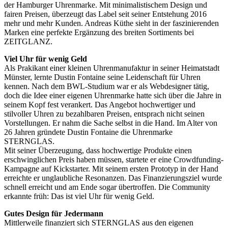
der Hamburger Uhrenmarke.
Mit minimalistischem Design und
fairen Preisen, überzeugt das Label seit seiner Entstehung 2016
mehr und mehr Kunden. Andreas Küthe sieht in der faszinierenden
Marken eine perfekte Ergänzung des breiten Sortiments bei
ZEITGLANZ.
Viel Uhr für wenig Geld
Als Prakikant einer kleinen Uhrenmanufaktur in seiner Heimatstadt
Münster, lernte Dustin Fontaine seine Leidenschaft für Uhren
kennen.
Nach dem BWL-Studium war er als Webdesigner
tätig,
doch die Idee einer eigenen Uhrenmarke hatte sich über die
Jahre in
seinem Kopf fest verankert. Das Angebot hochwertiger und
stilvoller Uhren zu bezahlbaren Preisen, entsprach nicht seinen
Vorstellungen. Er nahm die Sache selbst in die Hand. Im Alter von
26 Jahren gründete Dustin Fontaine die Uhrenmarke
STERNGLAS.
Mit seiner Überzeugung, dass hochwertige Produkte einen
erschwinglichen Preis haben müssen, startete er eine
Crowdfunding-
Kampagne auf Kickstarter. Mit seinem ersten Prototyp in der Hand
erreichte er unglaubliche Resonanzen. Das Finanzierungsziel wurde
schnell erreicht und am Ende sogar übertroffen.
Die
Community
erkannte früh: Das ist viel Uhr für wenig Geld.
Gutes Design für Jedermann
Mittlerweile finanziert sich STERNGLAS aus den eigenen