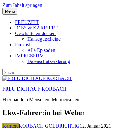
Zum Inhalt springen
Menü
FREUZEIT
JOBS & KARRIERE
Geschäfte entdecken
Hansegutscheine
Podcast
Alle Episoden
IMPRESSUM
Datenschutzerklärung
FREU DICH AUF KORBACH
Hier handeln Menschen. Mit menschen
Lkw-Fahrer:in bei Weber
Karriere
KORBACH GOLDRICHTIG
12. Januar 2021