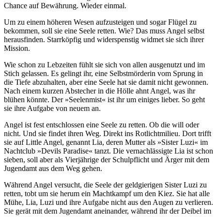
Chance auf Bewährung. Wieder einmal.
Um zu einem höheren Wesen aufzusteigen und sogar Flügel zu
bekommen, soll sie eine Seele retten. Wie? Das muss Angel selbst
herausfinden. Starrköpfig und widerspenstig widmet sie sich ihrer
Mission.
Wie schon zu Lebzeiten fühlt sie sich von allen ausgenutzt und im
Stich gelassen. Es gelingt ihr, eine Selbstmörderin vom Sprung in
die Tiefe abzuhalten, aber eine Seele hat sie damit nicht gewonnen.
Nach einem kurzen Abstecher in die Hölle ahnt Angel, was ihr
blühen könnte. Der »Seelenmist« ist ihr um einiges lieber. So geht
sie ihre Aufgabe von neuem an.
Angel ist fest entschlossen eine Seele zu retten. Ob die will oder
nicht. Und sie findet ihren Weg. Direkt ins Rotlichtmilieu. Dort trifft
sie auf Little Angel, genannt Lia, deren Mutter als »Sister Luzi« im
Nachtclub »Devils Paradise« tanzt. Die vernachlässigte Lia ist schon
sieben, soll aber als Vierjährige der Schulpflicht und Ärger mit dem
Jugendamt aus dem Weg gehen.
Während Angel versucht, die Seele der geldgierigen Sister Luzi zu
retten, tobt um sie herum ein Machtkampf um den Kiez. Sie hat alle
Mühe, Lia, Luzi und ihre Aufgabe nicht aus den Augen zu verlieren.
Sie gerät mit dem Jugendamt aneinander, während ihr der Deibel im