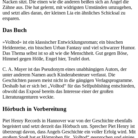
Nacken sitzt. Die einen wie die anderen beißen sich an Angel die
Zähne aus. Die hat gelernt, mit widrigsten Umständen umzugehen,
und setzt alles daran, der kleinen Lia ein ähnliches Schicksal zu
ersparen.
Das Buch
»Volltod« ist ein klassischer Entwicklungsroman; ein bisschen
Heldenreise, ein bisschen Urban Fantasy und viel schwarzer Humor.
Das Thema selbst ist so alt wie die Menschheit. Gut gegen Böse,
Himmel gegen Hölle, Engel hier, Teufel dort.
C. A. Mayer ist das Pseudonym eines unabhängigen Autors, der
unter anderem Namen auch Kinderabenteuer verfasst. Die
Geschichten passen meist nicht in die gängigen Verlagsprogramme.
Deshalb hat er sich bei „Volltod“ für das Selfpublishing entschieden,
obwohl das Exposé bereits das Interesse einer der großen
Literaturagenturen weckte.
Hörbuch in Vorbereitung
Piet Henry Records in Hannover war von der Geschichte ebenfalls
begeistert und setzt derzeit das Hörbuch um. Sprecher Piet Henry ist
überzeugt davon, dass Angels Geschichte ein voller Erfolg wird. Mit
großem Spaß hat er Hörproben für „Volltod“ gesprochen und einige