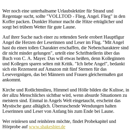
Wer noch eine unterhaltsame Urlaubslektüre für Strand und
Regentage sucht, sollte "VOLLTOD - Flieg, Angel. Flieg" in den
Koffer packen. Dunkler Humor macht die Hitze erträglicher und
sorgt bei trübem Wetter für gute Laune.
Auf ihrer Suche nach einer zu rettenden Seele erobert Hauptfigur
Angel die Herzen der Leserinnen und Leser im Flug. "Mit Angel
hast du einen tollen Charakter erschaffen, die Nebencharaktere sind
dir nicht minder gelungen", urteilt eine Schriftstellerin über das
Buch von C. A. Mayer. Das will etwas heißen, denn Kolleginnen
und Kollegen sparen selten mit Kritik. "Ich liebe Angel", bedankt
sich ein Rezensent auf Amazon mit fünf Sternen für das
Lesevergnügen, das bei Männern und Frauen gleichermaßen gut
ankommt.
Kirche und Rotlichtmilieu, Himmel und Hölle bilden die Kulisse, in
der allzu Menschliches sichtbar wird, wenn absurde Situationen zu
meistern sind. Einmal in Angels Welt eingetaucht, erscheint das
Mystische ganz alltäglich. Überraschende Wendungen halten
Leserinnen und Leser von Anfang bis zum Ende bei Laune.
Wer reinlesen und reinhören möchte, findet Probekapitel und
Hörprobe auf
www.shakesbier.de