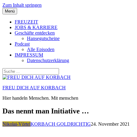
Zum Inhalt springen
Menü
FREUZEIT
JOBS & KARRIERE
Geschäfte entdecken
Hansegutscheine
Podcast
Alle Episoden
IMPRESSUM
Datenschutzerklärung
FREU DICH AUF KORBACH
Hier handeln Menschen. Mit menschen
Das nennt man Initiative …
Nikolai-Vörtel
KORBACH GOLDRICHTIG
24. November 2021