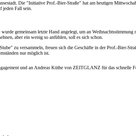
ansestadt. Die "Initiative Prof.-Bier-Straße" hat am heutigen Mittwoch
 jeden Fall sein.
te wurde gemeinsam letzte Hand angelegt, um an Weihnachtsstimmung m
ehnen, aber ein wenig so anfühlen, soll es sich schon.
n Stube" zu versammeln, freuen sich die Geschäfte in der Prof.-Bier-S
mständen nur möglich ist.
hr Engagement und an Andreas Küthe von ZEITGLANZ für das schnelle F