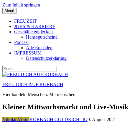
Zum Inhalt springen
Menü
FREUZEIT
JOBS & KARRIERE
Geschäfte entdecken
Hansegutscheine
Podcast
Alle Episoden
IMPRESSUM
Datenschutzerklärung
FREU DICH AUF KORBACH
Hier handeln Menschen. Mit menschen
Kleiner Mittwochsmarkt und Live-Musik
Nikolai-Vörtel
KORBACH GOLDRICHTIG
9. August 2021