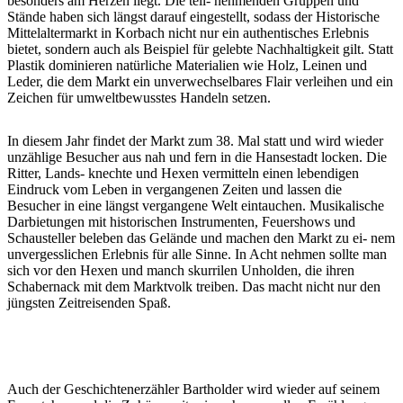
besonders am Herzen liegt. Die teil- nehmenden Gruppen und
Stände haben sich längst darauf eingestellt, sodass der Historische
Mittelaltermarkt in Korbach nicht nur ein authentisches Erlebnis
bietet, sondern auch als Beispiel für gelebte Nachhaltigkeit gilt. Statt
Plastik dominieren natürliche Materialien wie Holz, Leinen und
Leder, die dem Markt ein unverwechselbares Flair verleihen und ein
Zeichen für umweltbewusstes Handeln setzen.
In diesem Jahr findet der Markt zum 38. Mal statt und wird wieder
unzählige Besucher aus nah und fern in die Hansestadt locken. Die
Ritter, Lands- knechte und Hexen vermitteln einen lebendigen
Eindruck vom Leben in vergangenen Zeiten und lassen die
Besucher in eine längst vergangene Welt eintauchen. Musikalische
Darbietungen mit historischen Instrumenten, Feuershows und
Schausteller beleben das Gelände und machen den Markt zu ei- nem
unvergesslichen Erlebnis für alle Sinne. In Acht nehmen sollte man
sich vor den Hexen und manch skurrilen Unholden, die ihren
Schabernack mit dem Marktvolk treiben. Das macht nicht nur den
jüngsten Zeitreisenden Spaß.
Auch der Geschichtenerzähler Bartholder wird wieder auf seinem