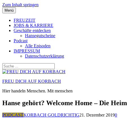
Zum Inhalt springen
Menü
FREUZEIT
JOBS & KARRIERE
Geschäfte entdecken
Hansegutscheine
Podcast
Alle Episoden
IMPRESSUM
Datenschutzerklärung
FREU DICH AUF KORBACH
Hier handeln Menschen. Mit menschen
Hanse gehört? Welcome Home – Die Heim
PODCAST
KORBACH GOLDRICHTIG
21. Dezember 2019
0