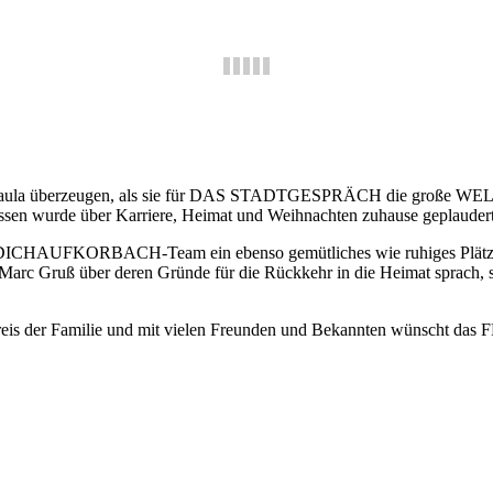
nd Paula überzeugen, als sie für DAS STADTGESPRÄCH die große WE
ässen wurde über Karriere, Heimat und Weihnachten zuhause geplaudert
CHAUFKORBACH-Team ein ebenso gemütliches wie ruhiges Plätzchen 
 Marc Gruß über deren Gründe für die Rückkehr in die Heimat sprach, st
m Kreis der Familie und mit vielen Freunden und Bekannten wüns