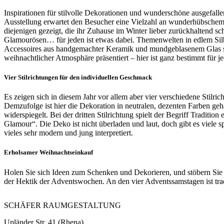
Inspirationen für stilvolle Dekorationen und wunderschöne ausgefalle
Ausstellung erwartet den Besucher eine Vielzahl an wunderhübschem
diejenigen gezeigt, die ihr Zuhause im Winter lieber zurückhaltend s
Glamourösen… für jeden ist etwas dabei. Themenwelten in edlem Silb
Accessoires aus handgemachter Keramik und mundgeblasenem Glas sow
weihnachtlicher Atmosphäre präsentiert – hier ist ganz bestimmt für j
Vier Stilrichtungen für den individuellen Geschmack
Es zeigen sich in diesem Jahr vor allem aber vier verschiedene Stilric
Demzufolge ist hier die Dekoration in neutralen, dezenten Farben gehal
widerspiegelt. Bei der dritten Stilrichtung spielt der Begriff Traditio
Glamour“. Die Deko ist nicht überladen und laut, doch gibt es viele 
vieles sehr modern und jung interpretiert.
Erholsamer Weihnachtseinkauf
Holen Sie sich Ideen zum Schenken und Dekorieren, und stöbern Sie 
der Hektik der Adventswochen. An den vier Adventssamstagen ist tradi
SCHÄFER RAUMGESTALTUNG
Upländer Str. 41 (Rhena)