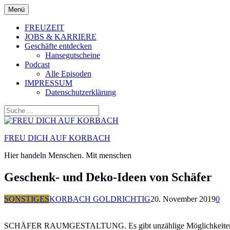
Zum
Menü
Inhalt
springen
FREUZEIT
JOBS & KARRIERE
Geschäfte entdecken
Hansegutscheine
Podcast
Alle Episoden
IMPRESSUM
Datenschutzerklärung
FREU DICH AUF KORBACH
Hier handeln Menschen. Mit menschen
Geschenk- und Deko-Ideen von Schäfer
SONSTIGES
KORBACH GOLDRICHTIG
20. November 2019
0
SCHÄFER RAUMGESTALTUNG. Es gibt unzählige Möglichkeiten, das Zu