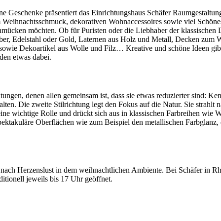
ne Geschenke präsentiert das Einrichtungshaus Schäfer Raumgestaltung 
 Weihnachtsschmuck, dekorativen Wohnaccessoires sowie viel Schönes 
chmücken möchten. Ob für Puristen oder die Liebhaber der klassischen D
er, Edelstahl oder Gold, Laternen aus Holz und Metall, Decken zum Wo
ie Dekoartikel aus Wolle und Filz… Kreative und schöne Ideen gibt e
eden etwas dabei.
htungen, denen allen gemeinsam ist, dass sie etwas reduzierter sind: Ken
ten. Die zweite Stilrichtung legt den Fokus auf die Natur. Sie strahlt 
n eine wichtige Rolle und drückt sich aus in klassischen Farbreihen wie 
spektakuläre Oberflächen wie zum Beispiel den metallischen Farbglanz, d
nach Herzenslust in dem weihnachtlichen Ambiente. Bei Schäfer in Rhe
tionell jeweils bis 17 Uhr geöffnet.