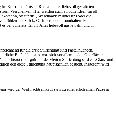
im Korbacher Ortsteil Rhena. In der liebevoll gestalteten
zum Verschenken. Hier werden auch stilvolle Ideen für all
ekoration, ob für die „Skandinavier“ unter uns oder die
hlfühlen aus Strick, Cashmere oder traumhaftem Fellimitat.
s bei Schäfers genug. Alles liebevoll ausgewählt und in
nzeichnend für die erste Stilrichtung sind Pastellnuancen.
natürliche Einfachheit aus, was sich vor allem in den Oberflächen
Weihnachtsrot und -grün. In der vierten Stilrichtung sind es „Glanz und
urch den diese Stilrichtung hauptsächlich besticht. Insgesamt wird
na wird der Weihnachtseinkauf stets zu einer erholsamen Pause in