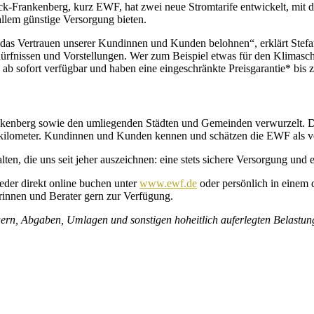
k-Frankenberg, kurz EWF, hat zwei neue Stromtarife entwickelt, mit d
allem günstige Versorgung bieten.
as Vertrauen unserer Kundinnen und Kunden belohnen“, erklärt Stefan 
ürfnissen und Vorstellungen. Wer zum Beispiel etwas für den Klimaschu
 ab sofort verfügbar und haben eine eingeschränkte Preisgarantie* bi
rankenberg sowie den umliegenden Städten und Gemeinden verwurzelt. 
tkilometer. Kundinnen und Kunden kennen und schätzen die EWF als verl
ten, die uns seit jeher auszeichnen: eine stets sichere Versorgung un
der direkt online buchen unter
www.ewf.de
oder persönlich in einem
erinnen und Berater gern zur Verfügung.
ern, Abgaben, Umlagen und sonstigen hoheitlich auferlegten Belastun