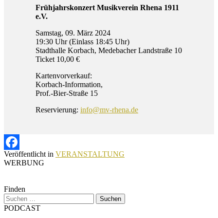
Frühjahrskonzert Musikverein Rhena 1911
e.V.
Samstag, 09. März 2024
19:30 Uhr (Einlass 18:45 Uhr)
Stadthalle Korbach, Medebacher Landstraße 10
Ticket 10,00 €
Kartenvorverkauf:
Korbach-Information,
Prof.-Bier-Straße 15
Reservierung:
info@mv-rhena.de
Veröffentlicht in
VERANSTALTUNG
Facebook
WERBUNG
Finden
Suchen
nach:
PODCAST