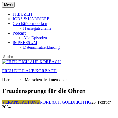
Zum
Menü
Inhalt
springen
FREUZEIT
JOBS & KARRIERE
Geschäfte entdecken
Hansegutscheine
Podcast
Alle Episoden
IMPRESSUM
Datenschutzerklärung
FREU DICH AUF KORBACH
Hier handeln Menschen. Mit menschen
Freudensprünge für die Ohren
VERANSTALTUNG
KORBACH GOLDRICHTIG
28. Februar
2024