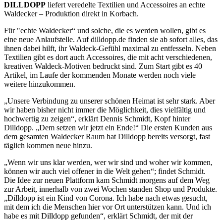
DILLDOPP
liefert veredelte Textilien und Accessoires an echte
Waldecker – Produktion direkt in Korbach.
Für "echte Waldecker“ und solche, die es werden wollen, gibt es
eine neue Anlaufstelle. Auf dilldopp.de finden sie ab sofort alles, das
ihnen dabei hilft, ihr Waldeck-Gefühl maximal zu entfesseln. Neben
Textilien gibt es dort auch Accessoires, die mit acht verschiedenen,
kreativen Waldeck-Motiven bedruckt sind. Zum Start gibt es 40
Artikel, im Laufe der kommenden Monate werden noch viele
weitere hinzukommen.
„Unsere Verbindung zu unserer schönen Heimat ist sehr stark. Aber
wir haben bisher nicht immer die Möglichkeit, dies vielfältig und
hochwertig zu zeigen“, erklärt Dennis Schmidt, Kopf hinter
Dilldopp. „Dem setzen wir jetzt ein Ende!“ Die ersten Kunden aus
dem gesamten Waldecker Raum hat Dilldopp bereits versorgt, fast
täglich kommen neue hinzu.
„Wenn wir uns klar werden, wer wir sind und woher wir kommen,
können wir auch viel offener in die Welt gehen“; findet Schmidt.
Die Idee zur neuen Plattform kam Schmidt morgens auf dem Weg
zur Arbeit, innerhalb von zwei Wochen standen Shop und Produkte.
„Dilldopp ist ein Kind von Corona. Ich habe nach etwas gesucht,
mit dem ich die Menschen hier vor Ort unterstützen kann. Und ich
habe es mit Dilldopp gefunden“, erklärt Schmidt, der mit der