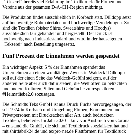
„Tekserei“ bereits viel Erfahrung im Textildruck für Firmen und
Vereine aus der gesamten D-A-CH-Region mitbringt.
Die Produktion findet ausschließlich in Korbach statt. Dilldopp setzt
auf hochwertige Rohmaterialen und hochwertige Veredelungen. So
sind die Textilien (bisher Shirts, Sweatshirts und Hoodys)
ausschließlich fair gehandelt und hergestellt. Der Druck ist
hochwertig nach Industriestandard und wird in der hauseigenen
„Tekserei“ nach Bestellung umgesetzt.
Fünf Prozent der Einnahmen werden gespendet
Ein wichtiger Aspekt: 5 % der Einnahmen spendet das
Unternehmen an einen wohltätigen Zweck in Waldeck! Dilldopp
soll auf der einen Seite das Waldeck-Gefühl steigern, auf der
anderen Seite aber auch dafür stehen, die Welt offen zu betrachten
und andere Kulturen, Sitten und Gebräuche zu respektieren.
#Heimatliebe2.0 sozusagen.
Die Schmidts Teks GmbH ist aus Druck-Fuchs hervorgegangen, der
seit 1974 in Korbach und Umgebung Firmen, Kommunen und
Privatpersonen mit Drucksachen aller Art, auch bedruckten
Textilien, belieferte. Im Jahr 2020 – kurz vor Ausbruch von Corona
– entstand die GmbH, die sich auf Textildruck spezialisiert hat und
mit shirtfabrik24.de und texpro-net.de Plattformen für Textildruck