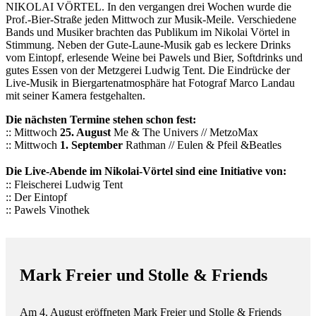
NIKOLAI VÖRTEL. In den vergangen drei Wochen wurde die
Prof.-Bier-Straße jeden Mittwoch zur Musik-Meile. Verschiedene
Bands und Musiker brachten das Publikum im Nikolai Vörtel in
Stimmung. Neben der Gute-Laune-Musik gab es leckere Drinks
vom Eintopf, erlesende Weine bei Pawels und Bier, Softdrinks und
gutes Essen von der Metzgerei Ludwig Tent. Die Eindrücke der
Live-Musik in Biergartenatmosphäre hat Fotograf Marco Landau
mit seiner Kamera festgehalten.
Die nächsten Termine stehen schon fest:
:: Mittwoch
25. August
Me & The Univers // MetzoMax
:: Mittwoch
1. September
Rathman // Eulen & Pfeil &Beatles
Die Live-Abende im Nikolai-Vörtel sind eine Initiative von:
:: Fleischerei Ludwig Tent
:: Der Eintopf
:: Pawels Vinothek
Mark Freier und Stolle & Friends
Am 4. August eröffneten Mark Freier und Stolle & Friends