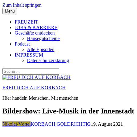
Zum Inhalt springen
Menü
FREUZEIT
JOBS & KARRIERE
Geschäfte entdecken
Hansegutscheine
Podcast
Alle Episoden
IMPRESSUM
Datenschutzerklärung
FREU DICH AUF KORBACH
Hier handeln Menschen. Mit menschen
Bildershow: Live-Musik in der Innenstadt
Nikolai-Vörtel
KORBACH GOLDRICHTIG
19. August 2021