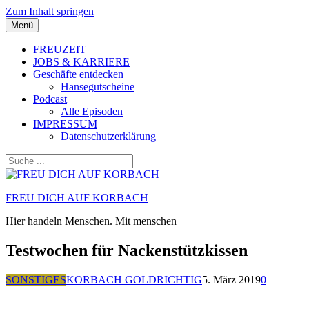
Zum Inhalt springen
Menü
FREUZEIT
JOBS & KARRIERE
Geschäfte entdecken
Hansegutscheine
Podcast
Alle Episoden
IMPRESSUM
Datenschutzerklärung
FREU DICH AUF KORBACH
Hier handeln Menschen. Mit menschen
Testwochen für Nackenstützkissen
SONSTIGES
KORBACH GOLDRICHTIG
5. März 2019
0