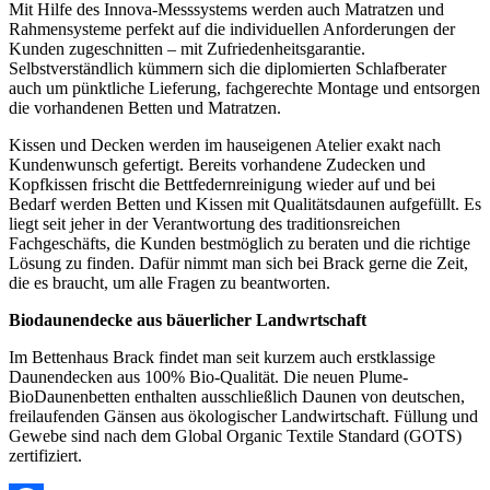
Mit Hilfe des Innova
-
Messsystems werden auch Matratzen und
Rahmensysteme perfekt auf die individuellen Anforderungen der
Kunden zugeschnitten – mit Zufriedenheitsgarantie.
Selbstverständlich kümmern sich die diplomierten Schlafberater
auch um pünktliche Lieferung, fachgerechte Montage und entsorgen
die vorhandenen Betten und Matratzen.
Kissen und Decken werden im hauseigenen Atelier exakt nach
Kundenwunsch gefertigt. Bereits vorhandene Zudecken und
Kopf
k
issen frischt die Bettfedernreinigung wieder auf und bei
Bedarf werden Betten und Kissen mit Qualitätsdaunen aufgefüllt. Es
liegt seit jeher in der Verantwortung des traditionsreichen
Fachgeschäfts, die Kunden bestmöglich zu beraten und die richtige
Lösung zu finden. Dafür nimmt man sich bei Brack gerne die Zeit,
die es braucht, um alle Fragen zu beantworten.
Biodaunendecke aus
bäuerlicher Landwrtschaft
Im Bettenhaus Brack findet man seit kurzem auch erstklassige
Daunendecken aus 100% Bio-Qualität. Die neuen Plume
-
BioDaunenbetten enthalten ausschließlich Daunen von deutschen,
freilaufenden Gänsen aus ökologischer Landwirtschaft. Füllung und
Gewebe sind nach dem Global Organic Textile Standard (GOTS)
zertifiziert.