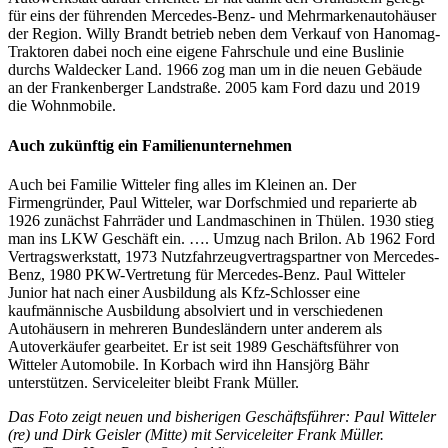
für eins der führenden Mercedes-Benz- und Mehrmarkenautohäuser
der Region. Willy Brandt betrieb neben dem Verkauf von Hanomag-
Traktoren dabei noch eine eigene Fahrschule und eine Buslinie
durchs Waldecker Land. 1966 zog man um in die neuen Gebäude
an der Frankenberger Landstraße. 2005 kam Ford dazu und 2019
die Wohnmobile.
Auch zukünftig ein Familienunternehmen
Auch bei Familie Witteler fing alles im Kleinen an. Der
Firmengründer, Paul Witteler, war Dorfschmied und reparierte ab
1926 zunächst Fahrräder und Landmaschinen in Thülen. 1930 stieg
man ins LKW Geschäft ein. …. Umzug nach Brilon. Ab 1962 Ford
Vertragswerkstatt, 1973 Nutzfahrzeugvertragspartner von Mercedes-
Benz, 1980 PKW-Vertretung für Mercedes-Benz. Paul Witteler
Junior hat nach einer Ausbildung als Kfz-Schlosser eine
kaufmännische Ausbildung absolviert und in verschiedenen
Autohäusern in mehreren Bundesländern unter anderem als
Autoverkäufer gearbeitet. Er ist seit 1989 Geschäftsführer von
Witteler Automobile. In Korbach wird ihn Hansjörg Bähr
unterstützen. Serviceleiter bleibt Frank Müller.
Das Foto zeigt neuen und bisherigen Geschäftsführer: Paul Witteler
(re) und Dirk Geisler (Mitte) mit Serviceleiter Frank Müller.