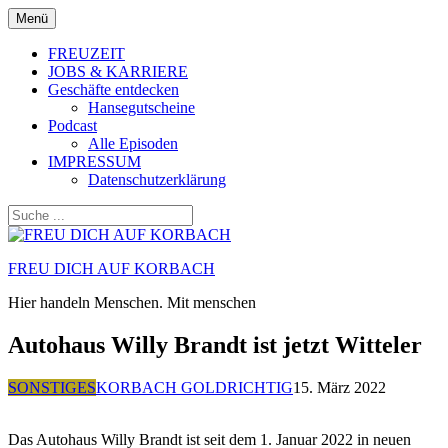
Zum
Menü
Inhalt
springen
FREUZEIT
JOBS & KARRIERE
Geschäfte entdecken
Hansegutscheine
Podcast
Alle Episoden
IMPRESSUM
Datenschutzerklärung
FREU DICH AUF KORBACH
Hier handeln Menschen. Mit menschen
Autohaus Willy Brandt ist jetzt Witteler
SONSTIGES
KORBACH GOLDRICHTIG
15. März 2022
Das Autohaus Willy Brandt ist seit dem 1. Januar 2022 in neuen