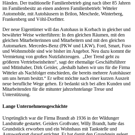
Händen. Der traditionelle Familienbetrieb ging nach über 85 Jahren
im Familienbesitz an einen anderen Familienbetrieb: Witteler
Automobile, mit Autohäusern in Brilon, Meschede, Winterberg,
Frankenberg und Vöhl-Dorfitter.
Der neue Eigentümer will das Autohaus in Korbach in gleicher und
bewährter Weise weiterführen: In den gleichen Räumen, mit den
gleichen Mitarbeiterinnen und Mitarbeitern und mit den gleichen
Automarken. Mercedes-Benz (PKW und LKW), Ford, Smart, Fuso
und Wohnmobile sind wie bisher im Angebot. Neu dazu kommt die
Vermietung von großen Nutzfahrzeugen. „Der Trend geht zu
größeren Vertriebseinheiten“, sagt der ehemalige Geschäftsführer
und Mitinhaber, Dirk Geisler, „deshalb haben wir uns für die Firma
Witteler als Nachfolger entschieden, die bereits mehrere Autohäuser
um uns herum besitzt.“ Er selbst möchte nach einer kurzen Auszeit
neue berufliche Wege gehen. Er bedankt sich bei allen Kunden und
Mitarbeitenden für die mitunter jahrzehntelange Treue und
Unterstützung.
Lange Unternehmensgeschichte
Ursprünglich war die Firma Brandt ab 1936 in der Wildunger
Landstraße gestartet. Geislers Großvater, Willy Brandt, hatte das
Grundstück erworben und ein Wohnhaus mit Tankstelle und
Autowerkstatt darauf errichtet. Er hat damit den Grundstein gelegt