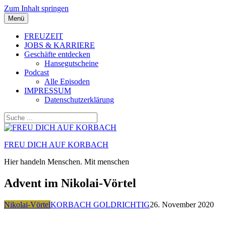
Zum Inhalt springen
Menü
FREUZEIT
JOBS & KARRIERE
Geschäfte entdecken
Hansegutscheine
Podcast
Alle Episoden
IMPRESSUM
Datenschutzerklärung
FREU DICH AUF KORBACH
Hier handeln Menschen. Mit menschen
Advent im Nikolai-Vörtel
Nikolai-Vörtel
KORBACH GOLDRICHTIG
26. November 2020