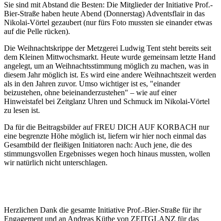
Sie sind mit Abstand die Besten: Die Mitglieder der Initiative Prof.-
Bier-Straße haben heute Abend (Donnerstag) Adventsflair in das
Nikolai-Vörtel gezaubert (nur fürs Foto mussten sie einander etwas
auf die Pelle rücken).
Die Weihnachtskrippe der Metzgerei Ludwig Tent steht bereits seit
dem Kleinen Mittwochsmarkt. Heute wurde gemeinsam letzte Hand
angelegt, um an Weihnachtsstimmung möglich zu machen, was in
diesem Jahr möglich ist. Es wird eine andere Weihnachtszeit werden
als in den Jahren zuvor. Umso wichtiger ist es, "einander
beizustehen, ohne beieinanderzustehen" – wie auf einer
Hinweistafel bei Zeitglanz Uhren und Schmuck im Nikolai-Vörtel
zu lesen ist.
Da für die Beitragsbilder auf FREU DICH AUF KORBACH nur
eine begrenzte Höhe möglich ist, liefern wir hier noch einmal das
Gesamtbild der fleißigen Initiatoren nach: Auch jene, die des
stimmungsvollen Ergebnisses wegen hoch hinaus mussten, wollen
wir natürlich nicht unterschlagen.
Herzlichen Dank die gesamte Initiative Prof.-Bier-Straße für ihr
Engagement und an Andreas Küthe von ZEITGLANZ für das