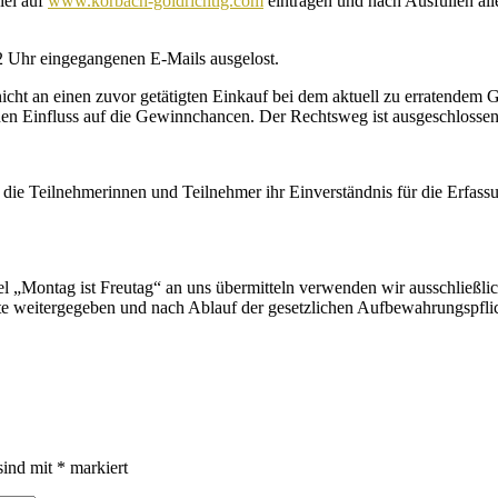
iel auf
www.korbach-goldrichtig.com
eintragen und nach Ausfüllen alle
2 Uhr eingegangenen E-Mails ausgelost.
 nicht an einen zuvor getätigten Einkauf bei dem aktuell zu erratende
nen Einfluss auf die Gewinnchancen. Der Rechtsweg ist ausgeschlossen
die Teilnehmerinnen und Teilnehmer ihr Einverständnis für die Erfass
l „Montag ist Freutag“ an uns übermitteln verwenden wir ausschließl
e weitergegeben und nach Ablauf der gesetzlichen Aufbewahrungspflich
sind mit
*
markiert