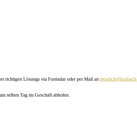
erklären die Teilnehmerinnen/Teilnehmer ihr Einverständnis für die E
der richtigen Lösungs via Formular oder per Mail an
freudich@korbach-
am selben Tag im Geschäft abholen.