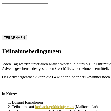
Richtige Lösung:
Teilnahmebedingungen
Mit der Teilnahme am Gewinnspiel „Freu dich auf Korbach“ 
erforderlichen personenbezogenen Daten.
TEILNEHMEN
Teilnahmebedingungen
Jeden Tag werden unter allen Mailantworten, die uns bis 12 Uhr mit 
Adventsgeschenks des gesuchten Geschäfts/Unternehmens ermittelt.
Das Adventsgeschenk kann die Gewinnerin oder der Gewinner noch 
In Kürze:
Lösung formulieren
Teilnahme auf
korbach-goldrichtig.com
(Mailformular)