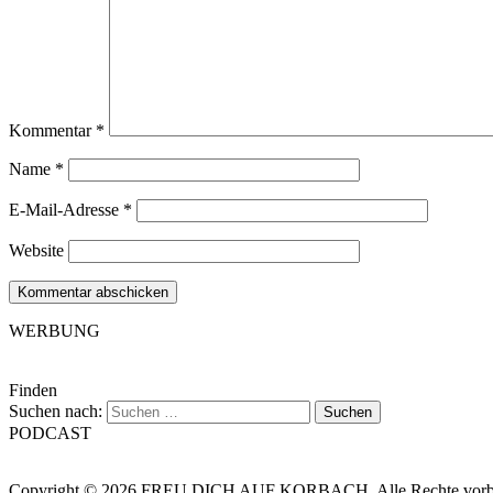
Kommentar
*
Name
*
E-Mail-Adresse
*
Website
WERBUNG
Finden
Suchen nach:
PODCAST
Copyright © 2026 FREU DICH AUF KORBACH. Alle Rechte vorbe