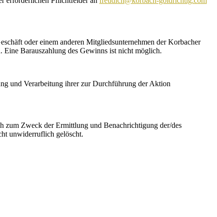
r erforderlichen Pflichtfelder an
freudich@korbach-goldrichtig.com
m Geschäft oder einem anderen Mitgliedsunternehmen der Korbacher
. Eine Barauszahlung des Gewinns ist nicht möglich.
ung und Verarbeitung ihrer zur Durchführung der Aktion
ich zum Zweck der Ermittlung und Benachrichtigung der/des
t unwiderruflich gelöscht.