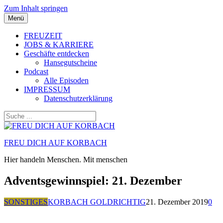
Zum Inhalt springen
Menü
FREUZEIT
JOBS & KARRIERE
Geschäfte entdecken
Hansegutscheine
Podcast
Alle Episoden
IMPRESSUM
Datenschutzerklärung
FREU DICH AUF KORBACH
Hier handeln Menschen. Mit menschen
Adventsgewinnspiel: 21. Dezember
SONSTIGES
KORBACH GOLDRICHTIG
21. Dezember 2019
0