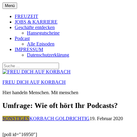
Zum
Menü
Inhalt
springen
FREUZEIT
JOBS & KARRIERE
Geschäfte entdecken
Hansegutscheine
Podcast
Alle Episoden
IMPRESSUM
Datenschutzerklärung
FREU DICH AUF KORBACH
Hier handeln Menschen. Mit menschen
Umfrage: Wie oft hört Ihr Podcasts?
SONSTIGES
KORBACH GOLDRICHTIG
19. Februar 2020
[poll id="16950"]